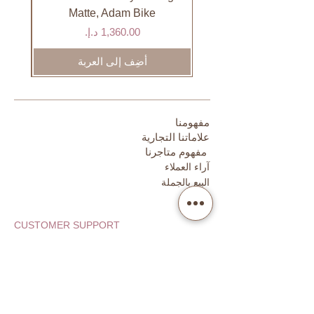
الطلبات في غضون 3 أيام في دول
Matte, Adam Bike
مجلس التعاون الخليجي.
السعر
أضِف إلى العربة
مفهومنا
علاماتنا التجارية
مفهوم متاجرنا
آراء العملاء
البيع بالجملة
CUSTOMER SUPPORT
FAQ
Order Tracking
Returns
Our Guarantee
Your Privacy