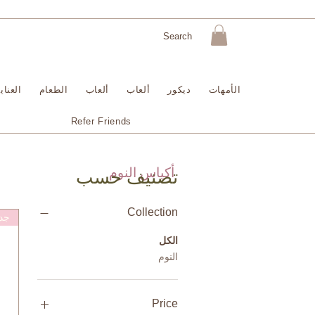
الأمهات
ديكور
ألعاب
ألعاب
الطعام
العنا
Refer Friends
أكياس النوم
تصنيف حسب
Collection
جدي
الكل
النوم
Price