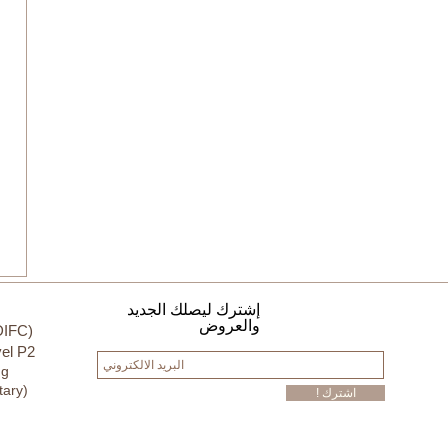
إشترك ليصلك الجديد
والعروض
DIFC)
el P2
ng
tary)
! اشترك